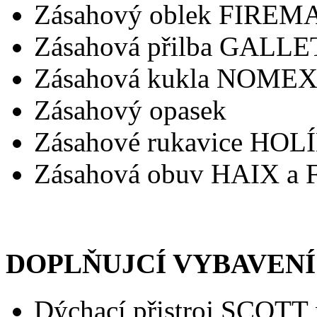
Zásahový oblek FIRE
Zásahová přilba GALLE
Zásahová kukla NOME
Zásahový opasek
Zásahové rukavice HOL
Zásahová obuv HAIX a
DOPLŇUJCÍ VYBAVEN
Dýchací přistroj SCOT