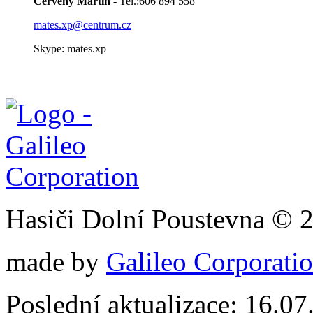
Červený Martin
- Tel.:606 894 558
mates.xp@centrum.cz
Skype: mates.xp
Hasiči Dolní Poustevna © 
made by
Galileo Corporation
Poslední aktualizace: 16.0