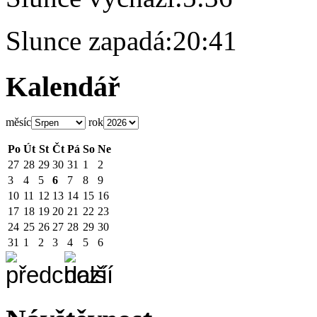
Slunce zapadá:
20:41
Kalendář
měsíc
rok
Po
Út
St
Čt
Pá
So
Ne
27
28
29
30
31
1
2
3
4
5
6
7
8
9
10
11
12
13
14
15
16
17
18
19
20
21
22
23
24
25
26
27
28
29
30
31
1
2
3
4
5
6