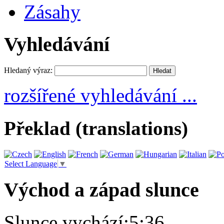
Zásahy
Vyhledávání
Hledaný výraz:
rozšířené vyhledávání ...
Překlad (translations)
Select Language
▼
Východ a západ slunce
Slunce vychází:
5:36